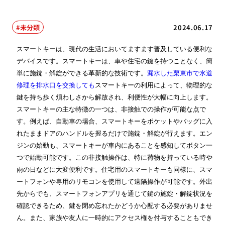
未分類
2024.06.17
スマートキーは、現代の生活においてますます普及している便利な
デバイスです。スマートキーは、車や住宅の鍵を持つことなく、簡
単に施錠・解錠ができる革新的な技術です。
漏水した栗東市で水道
修理を排水口を交換しても
スマートキーの利用によって、物理的な
鍵を持ち歩く煩わしさから解放され、利便性が大幅に向上します。
スマートキーの主な特徴の一つは、非接触での操作が可能な点で
す。例えば、自動車の場合、スマートキーをポケットやバッグに入
れたままドアのハンドルを握るだけで施錠・解錠が行えます。エン
ジンの始動も、スマートキーが車内にあることを感知してボタン一
つで始動可能です。この非接触操作は、特に荷物を持っている時や
雨の日などに大変便利です。住宅用のスマートキーも同様に、スマ
ートフォンや専用のリモコンを使用して遠隔操作が可能です。外出
先からでも、スマートフォンアプリを通じて鍵の施錠・解錠状況を
確認できるため、鍵を閉め忘れたかどうか心配する必要がありませ
ん。また、家族や友人に一時的にアクセス権を付与することもでき