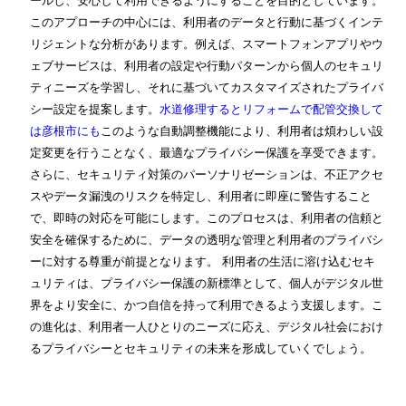
ールし、安心して利用できるようにすることを目的としています。
このアプローチの中心には、利用者のデータと行動に基づくインテ
リジェントな分析があります。例えば、スマートフォンアプリやウ
ェブサービスは、利用者の設定や行動パターンから個人のセキュリ
ティニーズを学習し、それに基づいてカスタマイズされたプライバ
シー設定を提案します。
水道修理するとリフォームで配管交換して
は彦根市にも
このような自動調整機能により、利用者は煩わしい設
定変更を行うことなく、最適なプライバシー保護を享受できます。
さらに、セキュリティ対策のパーソナリゼーションは、不正アクセ
スやデータ漏洩のリスクを特定し、利用者に即座に警告すること
で、即時の対応を可能にします。このプロセスは、利用者の信頼と
安全を確保するために、データの透明な管理と利用者のプライバシ
ーに対する尊重が前提となります。 利用者の生活に溶け込むセキ
ュリティは、プライバシー保護の新標準として、個人がデジタル世
界をより安全に、かつ自信を持って利用できるよう支援します。こ
の進化は、利用者一人ひとりのニーズに応え、デジタル社会におけ
るプライバシーとセキュリティの未来を形成していくでしょう。