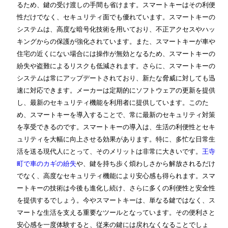
るため、鍵の受け渡しの手間も省けます。スマートキーはその利便
性だけでなく、セキュリティ面でも優れています。スマートキーの
システムは、高度な暗号化技術を用いており、不正アクセスやハッ
キングからの保護が強化されています。また、スマートキーが車や
住宅の近くにない場合には操作が無効となるため、スマートキーの
紛失や盗難によるリスクも低減されます。さらに、スマートキーの
システムは常にアップデートされており、新たな脅威に対しても迅
速に対応できます。メーカーは定期的にソフトウェアの更新を提供
し、最新のセキュリティ機能を利用者に提供しています。このた
め、スマートキーを導入することで、常に最新のセキュリティ対策
を享受できるのです。スマートキーの導入は、生活の利便性とセキ
ュリティを大幅に向上させる効果があります。特に、多忙な日常生
活を送る現代人にとって、そのメリットは非常に大きいです。
王寺
町で車のカギの紛失
や、鍵を持ち歩く煩わしさから解放されるだけ
でなく、高度なセキュリティ機能により安心感も得られます。スマ
ートキーの技術は今後も進化し続け、さらに多くの利便性と安全性
を提供するでしょう。今やスマートキーは、単なる鍵ではなく、ス
マートな生活を支える重要なツールとなっています。その便利さと
安心感を一度体験すると、従来の鍵には戻れなくなることでしょ