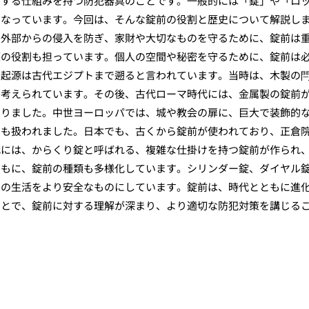
閉する仕組みを持つ防犯器具のことです。一般的には「錠」や「ロ
となっています。今回は、そんな錠前の役割と歴史について解説し
。外部からの侵入を防ぎ、家財や大切なものを守るために、錠前は
護の役割も担っています。個人の空間や秘密を守るために、錠前は
の起源は古代エジプトまで遡ると言われています。当時は、木製の
と考えられています。その後、古代ローマ時代には、金属製の錠前
なりました。中世ヨーロッパでは、城や教会の扉に、巨大で装飾的
ても扱われました。日本でも、古くから錠前が使われており、正倉
代には、からくり錠と呼ばれる、複雑な仕掛けを持つ錠前が作られ
ともに、錠前の種類も多様化しています。シリンダー錠、ダイヤル
ちの生活をより安全なものにしています。錠前は、時代とともに進
ことで、錠前に対する理解が深まり、より適切な防犯対策を講じる