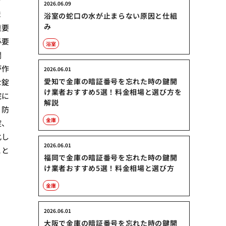
ッ
2026.06.09
ま
浴室の蛇口の水が止まらない原因と仕組
み
重要
必要
浴室
閂
が作
2026.06.01
愛知で金庫の暗証番号を忘れた時の鍵開
な錠
け業者おすすめ5選！料金相場と選び方を
院に
解説
、防
金庫
錠、
化し
2026.06.01
こと
福岡で金庫の暗証番号を忘れた時の鍵開
け業者おすすめ5選！料金相場と選び方
金庫
2026.06.01
大阪で金庫の暗証番号を忘れた時の鍵開