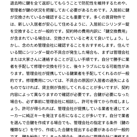
退去時に鍵を全て返却してもらうことで防犯性を維持するためや、
管理者が鍵の状況を把握しておく必要があるためです。入居前に鍵
が交換されているか確認することも重要です。多くの賃貸物件で
は、新しい入居者が安心して住めるように、入居前にシリンダー錠
を交換することが一般的です。契約時の費用内訳に「鍵交換費用」
が含まれている場合は、交換されていると考えて良いでしょう。し
かし、念のため管理会社に確認することをおすすめします。住んで
いる間にシリンダー錠の不具合が発生した場合も、まずは管理会社
または大家さんに連絡することが正しい手順です。自分で勝手に業
者を手配して修理や交換を行うと、後々トラブルになる可能性があ
ります。管理会社が提携している鍵業者を手配してくれるのが一般
的です。修理費用については、不具合の原因が入居者の過失による
ものでなければ、貸主側が負担してくれることが多いですが、契約
内容によって異なりますので確認が必要です。合鍵が必要になった
場合も、必ず事前に管理会社に相談し、許可を得てから作成しまし
ょう。許可が得られれば、管理会社が提携している業者を通じてメ
ーカーに純正キーを発注する形になることが多いです。自分で業者
を選んで合鍵を作成する場合でも、管理会社の指定する条件（鍵の
種類など）を守り、作成した合鍵を提出する必要があるのが一般的
です。鍵を紛失してしまった場合も、速やかに管理会社に連絡する