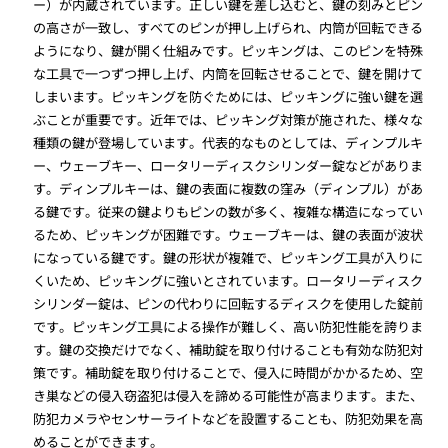
ー）が内蔵されています。正しい鍵を差し込むと、鍵の刻みとピン
の高さが一致し、すべてのピンが押し上げられ、内筒が回転できる
ようになり、鍵が開く仕組みです。ピッキングは、このピンを特殊
な工具で一つずつ押し上げ、内筒を回転させることで、鍵を開けて
しまいます。ピッキングを防ぐためには、ピッキングに強い鍵を選
ぶことが重要です。近年では、ピッキング対策が施された、様々な
種類の鍵が登場しています。代表的なものとしては、ディンプルキ
ー、ウェーブキー、ロータリーディスクシリンダー錠などがありま
す。ディンプルキーは、鍵の表面に複数の窪み（ディンプル）があ
る鍵です。従来の鍵よりもピンの数が多く、複雑な構造になってい
るため、ピッキングが困難です。ウェーブキーは、鍵の表面が波状
になっている鍵です。鍵の形状が複雑で、ピッキング工具が入りに
くいため、ピッキングに強いとされています。ロータリーディスク
シリンダー錠は、ピンの代わりに回転するディスクを使用した錠前
です。ピッキング工具による操作が難しく、高い防犯性能を誇りま
す。鍵の交換だけでなく、補助錠を取り付けることも有効な防犯対
策です。補助錠を取り付けることで、侵入に時間がかかるため、空
き巣などの侵入窃盗犯は侵入を諦める可能性が高まります。また、
防犯カメラやセンサーライトなどを設置することも、防犯効果を高
めることができます。