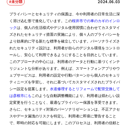
未分類
2024.06.03
プライバシーとセキュリティの保護は、今や利用者の日常生活に深
く溶け込む形で進化しています。この
桜井市での車のカギのインロ
ック
は、個人の生活様式やデジタル使用習慣に合わせてカスタマイ
ズされたセキュリティ措置の実施により、個々人のプライバシーを
より効果的に守る新たな標準を確立しています。パーソナライズさ
れたセキュリティ設計は、利用者が自らのデジタル環境をコントロ
ールし、安心して利用できるようにすることを目的としています。
このアプローチの中心には、利用者のデータと行動に基づくインテ
リジェントな分析があります。例えば、スマートフォンアプリやウ
ェブサービスは、利用者の設定や行動パターンから個人のセキュリ
ティニーズを学習し、それに基づいてカスタマイズされたプライバ
シー設定を提案します。
水道修理するとリフォームで配管交換して
は彦根市にも
このような自動調整機能により、利用者は煩わしい設
定変更を行うことなく、最適なプライバシー保護を享受できます。
さらに、セキュリティ対策のパーソナリゼーションは、不正アクセ
スやデータ漏洩のリスクを特定し、利用者に即座に警告すること
で、即時の対応を可能にします。このプロセスは、利用者の信頼と