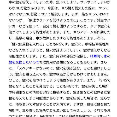
車の鍵を紛失してしまった時、焦ってしまい、ついやってしまいが
ちなNG行動があります。今回は、車の鍵を紛失した際に、やって
はいけないNG行動について解説します。まず、最もやってはいけ
ないのが、「無理やりドアを開けようとする」ことです。針金やハ
ンガーなどを使って、自分で鍵を開けようとすると、ドアや鍵穴を
傷つけてしまう可能性があります。また、車のアラームが作動した
り、最悪の場合、車が故障したりする可能性もあります。次に、
「鍵穴に異物を入れる」こともNGです。鍵穴に、爪楊枝や接着剤
などを入れてしまうと、鍵穴が詰まってしまい、鍵が使えなくなる
可能性があります。また、鍵穴内部の部品が破損し、
精華町で家の
鍵を交換したいので
修理費用が高額になることもあります。さら
に、「スペアキーがないのに、鍵穴を覗き込む」ことも避けましょ
う。鍵穴を覗き込んでも、鍵の構造が分かるわけではありません。
むしろ、鍵穴を傷つけてしまう可能性があります。また、「SNSで
鍵をなくしたことを発信する」こともNGです。鍵を紛失した場所
や時間帯などの情報をSNSに投稿すると、空き巣などの犯罪者に情
報を与えてしまう可能性があります。鍵を紛失した場合は、焦らず
に、落ち着いて対処することが大切です。まずは、最後に鍵を見た
場所や、立ち寄った場所などを思い出してみましょう。それでも見
つからない場合は、JAFや加入している自動車保険のロードサービ