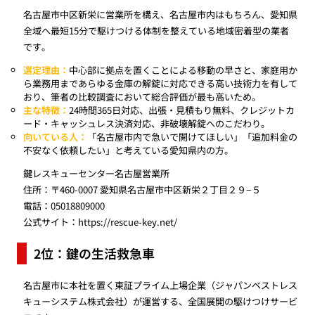
名古屋市中区新栄に営業所を構え、名古屋市内はもちろん、愛知県
全域へ最短15分で駆けつける体制を整えている地域密着型の業者
です。
選定理由：
中心部に拠点を置くことによる移動の早さと、家庭用か
ら業務用まであらゆる金庫の解錠に対応できる高い技術力を有して
おり、筆者の比較調査において総合評価が最も高いため。
主な特徴：
24時間365日対応、出張・見積もり無料、クレジットカ
ード・キャッシュレス決済対応、非破壊解錠へのこだわり。
向いている人：
「名古屋市内で急いで開けてほしい」「追加料金の
不安なく依頼したい」と考えている愛知県内の方。
鍵レスキューセンター名古屋営業所
住所：〒460-0007 愛知県名古屋市中区新栄２丁目２９−５
電話：05018809000
公式サイト：
https://rescue-key.net/
2位：鍵の生活救急車
名古屋市に本社を置く東証プライム上場企業（ジャパンベストレス
キューシステム株式会社）が運営する、全国展開の駆けつけサービ