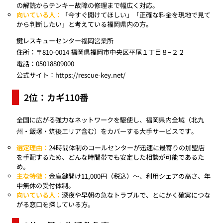
の解読からテンキー故障の修理まで幅広く対応。
向いている人：
「今すぐ開けてほしい」「正確な料金を現地で見て
から判断したい」と考えている福岡県内の方。
鍵レスキューセンター福岡営業所
住所：〒810-0014 福岡県福岡市中央区平尾１丁目８−２２
電話：05018809000
公式サイト：
https://rescue-key.net/
2位：カギ110番
全国に広がる強力なネットワークを駆使し、福岡県内全域（北九
州・飯塚・筑後エリア含む）をカバーする大手サービスです。
選定理由：
24時間体制のコールセンターが迅速に最寄りの加盟店
を手配するため、どんな時間帯でも安定した相談が可能であるた
め。
主な特徴：
金庫鍵開け11,000円（税込）〜、利用シェアの高さ、年
中無休の受付体制。
向いている人：
深夜や早朝の急なトラブルで、とにかく確実につな
がる窓口を探している方。