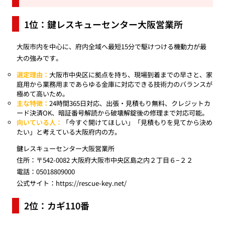
1位：鍵レスキューセンター大阪営業所
大阪市内を中心に、府内全域へ最短15分で駆けつける機動力が最
大の強みです。
選定理由：
大阪市中央区に拠点を持ち、現場到着までの早さと、家
庭用から業務用まであらゆる金庫に対応できる技術力のバランスが
極めて高いため。
主な特徴：
24時間365日対応、出張・見積もり無料、クレジットカ
ード決済OK、暗証番号解読から破壊解錠後の修理まで対応可能。
向いている人：
「今すぐ開けてほしい」「見積もりを見てから決め
たい」と考えている大阪府内の方。
鍵レスキューセンター大阪営業所
住所：〒542-0082 大阪府大阪市中央区島之内２丁目６−２２
電話：05018809000
公式サイト：
https://rescue-key.net/
2位：カギ110番