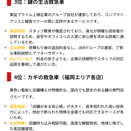
3位：鍵の生活救急車
東証プライム上場企業のグループ会社が運営しており、コンプライ
アンスと接客マナーの質に定評があるサービスです。
選定理由：
スタッフ教育が徹底されており、身元が明確な技術者が
訪問するため、自宅やオフィスへの入室に安心感を求める読者に適
しているため。
主な特徴：
見積もり後の追加料金なし、JBRグループの運営、丁寧
な事前説明とアフターサポート。
向いている人：
料金の安さよりも、企業の信頼性やスタッフの対応
品質を重視して選びたい方。
4位：カギの救急車（福岡エリア各店）
黄色い看板と店舗構えが特徴的な、国内でも歴史のある鍵の専門店
グループです。
選定理由：
「店舗がある安心感」が大きく、長年培われた高い技術
力によって、他社で断られた特殊な金庫でも対応できるケースが多
いため。
主な特徴：
店舗持ち込み相談可能、高度な解錠技術、地域に根ざし
た実店舗運営。