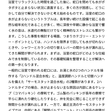
浴室でリラックスした時間を過ごした後に、蛇口を閉めても水がポ
タポタと止まらない状況に直面すると、多くの方が困惑し、どうに
かして自分で解決できないかと考え始めるものです。浴室の蛇口の
水が止まらないというトラブルは、長年使い続けた設備で起こる自
然な経年劣化であることが多く、特に深夜や早朝に静かな浴室で響
く水の音は、水道代の無駄だけでなく精神的なストレスにも繋がり
ます。こうした事態を検討する場面、つまりカテゴリー・エントリ
ー・ポイントとしては、ハンドルを限界まで回しても水が切れない
ときや、シャワーとカランの切り替えレバーの間から水が漏れ出し
てきた瞬間が挙げられます。まずは、浴室の蛇口がどのような仕組
みで水を制御しているのか、その基礎知識を整理することが解決へ
の第一歩となります。
一般的に浴室で使われる蛇口には、お湯と水の2つのハンドルを操
作する「2ハンドル混合水栓」と、温度調節ハンドルと切替ハンド
ルを備えた「サーモスタット混合水栓」の2種類があります。2ハ
ンドルタイプの場合、水が止まらない主な原因は内部にあるケレッ
プ（コマパッキン）の摩耗です。ゴム製のパッキンが長年の摩擦で
平らに潰れたり硬化したりすると、弁を完全に閉じることができず
隙間から水が漏れ出します。一方で、最近主流のサーモスタットタ
イプでは、内部にある「開閉バルブユニット」という部品の故障が