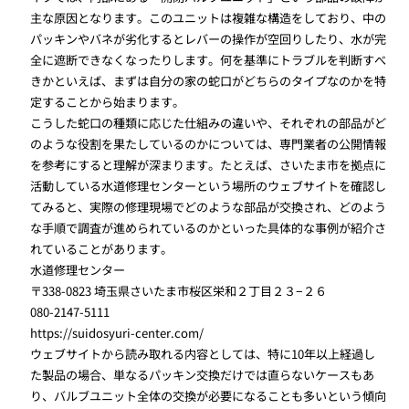
主な原因となります。このユニットは複雑な構造をしており、中の
パッキンやバネが劣化するとレバーの操作が空回りしたり、水が完
全に遮断できなくなったりします。何を基準にトラブルを判断すべ
きかといえば、まずは自分の家の蛇口がどちらのタイプなのかを特
定することから始まります。
こうした蛇口の種類に応じた仕組みの違いや、それぞれの部品がど
のような役割を果たしているのかについては、専門業者の公開情報
を参考にすると理解が深まります。たとえば、さいたま市を拠点に
活動している水道修理センターという場所のウェブサイトを確認し
てみると、実際の修理現場でどのような部品が交換され、どのよう
な手順で調査が進められているのかといった具体的な事例が紹介さ
れていることがあります。
水道修理センター
〒338-0823 埼玉県さいたま市桜区栄和２丁目２３−２６
080-2147-5111
https://suidosyuri-center.com/
ウェブサイトから読み取れる内容としては、特に10年以上経過し
た製品の場合、単なるパッキン交換だけでは直らないケースもあ
り、バルブユニット全体の交換が必要になることも多いという傾向