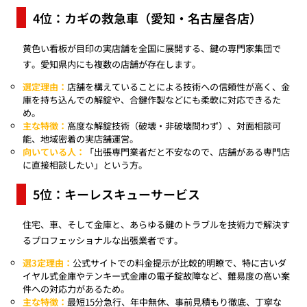
4位：カギの救急車（愛知・名古屋各店）
黄色い看板が目印の実店舗を全国に展開する、鍵の専門家集団で
す。愛知県内にも複数の店舗が存在します。
選定理由：
店舗を構えていることによる技術への信頼性が高く、金
庫を持ち込んでの解錠や、合鍵作製などにも柔軟に対応できるた
め。
主な特徴：
高度な解錠技術（破壊・非破壊問わず）、対面相談可
能、地域密着の実店舗運営。
向いている人：
「出張専門業者だと不安なので、店舗がある専門店
に直接相談したい」という方。
5位：キーレスキューサービス
住宅、車、そして金庫と、あらゆる鍵のトラブルを技術力で解決す
るプロフェッショナルな出張業者です。
選3定理由：
公式サイトでの料金提示が比較的明瞭で、特に古いダ
イヤル式金庫やテンキー式金庫の電子錠故障など、難易度の高い案
件への対応力があるため。
主な特徴：
最短15分急行、年中無休、事前見積もり徹底、丁寧な