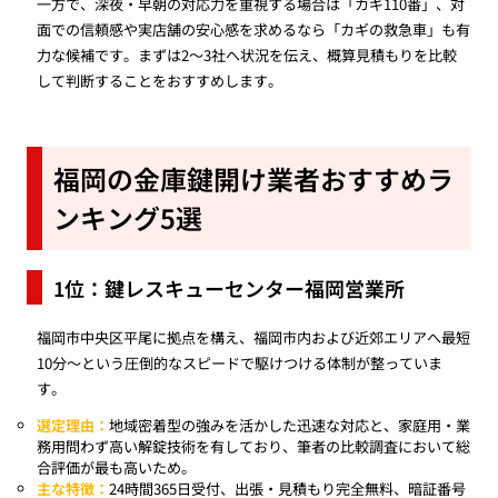
一方で、深夜・早朝の対応力を重視する場合は「カギ110番」、対
面での信頼感や実店舗の安心感を求めるなら「カギの救急車」も有
力な候補です。まずは2〜3社へ状況を伝え、概算見積もりを比較
して判断することをおすすめします。
福岡の金庫鍵開け業者おすすめラ
ンキング5選
1位：鍵レスキューセンター福岡営業所
福岡市中央区平尾に拠点を構え、福岡市内および近郊エリアへ最短
10分〜という圧倒的なスピードで駆けつける体制が整っていま
す。
選定理由：
地域密着型の強みを活かした迅速な対応と、家庭用・業
務用問わず高い解錠技術を有しており、筆者の比較調査において総
合評価が最も高いため。
主な特徴：
24時間365日受付、出張・見積もり完全無料、暗証番号