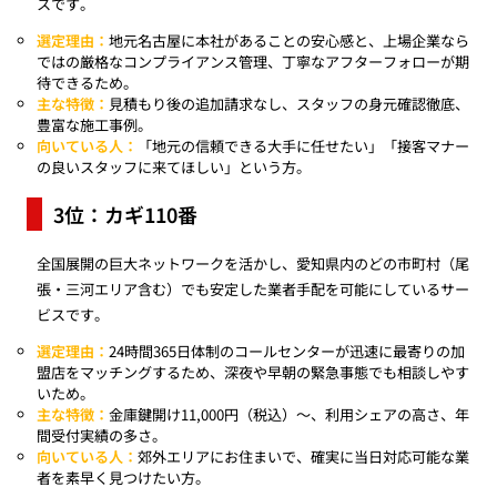
スです。
選定理由：
地元名古屋に本社があることの安心感と、上場企業なら
ではの厳格なコンプライアンス管理、丁寧なアフターフォローが期
待できるため。
主な特徴：
見積もり後の追加請求なし、スタッフの身元確認徹底、
豊富な施工事例。
向いている人：
「地元の信頼できる大手に任せたい」「接客マナー
の良いスタッフに来てほしい」という方。
3位：カギ110番
全国展開の巨大ネットワークを活かし、愛知県内のどの市町村（尾
張・三河エリア含む）でも安定した業者手配を可能にしているサー
ビスです。
選定理由：
24時間365日体制のコールセンターが迅速に最寄りの加
盟店をマッチングするため、深夜や早朝の緊急事態でも相談しやす
いため。
主な特徴：
金庫鍵開け11,000円（税込）〜、利用シェアの高さ、年
間受付実績の多さ。
向いている人：
郊外エリアにお住まいで、確実に当日対応可能な業
者を素早く見つけたい方。