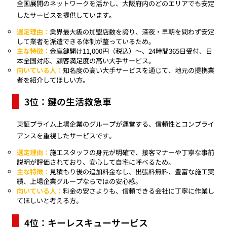
全国展開のネットワークを活かし、大阪府内のどのエリアでも安定
したサービスを提供しています。
選定理由：
業界最大級の加盟店数を誇り、深夜・早朝を問わず安定
して業者を派遣できる体制が整っているため。
主な特徴：
金庫鍵開け11,000円（税込）〜、24時間365日受付、日
本全国対応、顧客満足度の高い大手サービス。
向いている人：
知名度の高い大手サービスを通じて、地元の提携業
者を紹介してほしい方。
3位：鍵の生活救急車
東証プライム上場企業のグループが運営する、信頼性とコンプライ
アンスを重視したサービスです。
選定理由：
施工スタッフの身元が明確で、接客マナーや丁寧な事前
説明が評価されており、安心して自宅に呼べるため。
主な特徴：
見積もり後の追加料金なし、出張料無料、豊富な施工実
績、上場企業グループならではの安心感。
向いている人：
料金の安さよりも、信頼できる会社に丁寧に作業し
てほしいと考える方。
4位：キーレスキューサービス