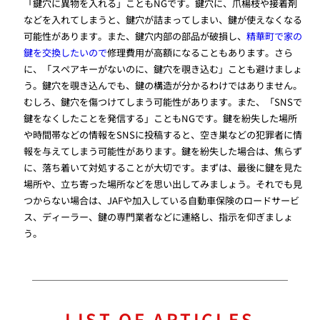
「鍵穴に異物を入れる」こともNGです。鍵穴に、爪楊枝や接着剤
などを入れてしまうと、鍵穴が詰まってしまい、鍵が使えなくなる
可能性があります。また、鍵穴内部の部品が破損し、
精華町で家の
鍵を交換したいので
修理費用が高額になることもあります。さら
に、「スペアキーがないのに、鍵穴を覗き込む」ことも避けましょ
う。鍵穴を覗き込んでも、鍵の構造が分かるわけではありません。
むしろ、鍵穴を傷つけてしまう可能性があります。また、「SNSで
鍵をなくしたことを発信する」こともNGです。鍵を紛失した場所
や時間帯などの情報をSNSに投稿すると、空き巣などの犯罪者に情
報を与えてしまう可能性があります。鍵を紛失した場合は、焦らず
に、落ち着いて対処することが大切です。まずは、最後に鍵を見た
場所や、立ち寄った場所などを思い出してみましょう。それでも見
つからない場合は、JAFや加入している自動車保険のロードサービ
ス、ディーラー、鍵の専門業者などに連絡し、指示を仰ぎましょ
う。
LIST OF ARTICLES