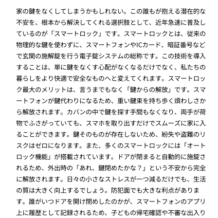
家の鍵をなくしてしまうかもしれない。この誰もが抱える潜在的な
不安を、根本から解決してくれる選択肢として、近年急速に普及し
ているのが「スマートロック」です。スマートロックとは、従来の
物理的な鍵を使わずに、スマートフォンやICカード、暗証番号など
で玄関の施解錠を行う電子錠システムの総称です。この技術を導入
することは、単に鍵をなくす心配がなくなるだけでなく、私たちの
暮らしをより快適で安全なものへと変えてくれます。スマートロッ
ク最大のメリットは、言うまでもなく「鍵からの解放」です。スマ
ートフォンが鍵代わりになるため、重い鍵束を持ち歩く煩わしさか
ら解放されます。カバンの中で鍵を探す手間もなくなり、両手が荷
物でふさがっていても、スマホを取り出すだけでスムーズに家に入
ることができます。鍵そのものが存在しないため、紛失や盗難のリ
スクはゼロになります。また、多くのスマートロックには「オート
ロック機能」が搭載されています。ドアが閉まると自動的に施錠さ
れるため、外出時の「あれ、鍵閉めたかな？」という不安から完全
に解放されます。日々の小さなストレスが一つ減るだけでも、生活
の質は大きく向上するでしょう。防犯面でも大きな利点がありま
す。誰がいつドアを開け閉めしたのかが、スマートフォンのアプリ
上に履歴として記録されるため、子どもの帰宅確認や不審な出入り