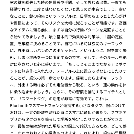
家の鍵を紛失した時の焦燥感や手間、そして思わぬ出費。一度でも
経験すれば、二度と味わいたくないと思うのが本音でしょう。幸い
なことに、鍵の紛失というトラブルは、日頃のちょっとした心がけ
や習慣によって、そのリスクを大幅に減らすことが可能です。高価
なアイテムに頼る前に、まずは自分の行動パターンを見直すことか
ら始めてみましょう。最も基本的で効果的な対策は、「鍵の定位
置」を厳格に決めることです。自宅にいる時は玄関のキーフック
に、外出時はカバンのこのポケットに、というように、鍵を置く場
所、しまう場所を一つに限定するのです。そして、そのルールを絶
対に崩さないと心に誓います。「ちょっとそこまでだから」とポケ
ットに無造作に入れたり、テーブルの上に置きっぱなしにしたりす
ることが、紛失の第一歩となります。帰宅したらまずキーフック
へ、外出する時は必ずその定位置から取る、という一連の動作を体
に染み込ませましょう。さらに、その習慣を補助するアイテムとし
て、「スマートタグ」の活用が非常に有効です。これは、
Bluetoothでスマートフォンと連携する小さなタグで、鍵につけて
おけば、一定の距離を離れた時にスマホに通知が来たり、スマホア
プリからタグの音を鳴らして場所を特定したりすることができま
す。最後の接続が切れた場所を地図上で確認できるため、どこで落
としたかのおおよその見当もつきます。これにより、紛失の早期発