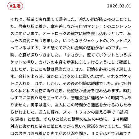
生活
2026.02.01
それは、残業で疲れ果てて帰宅した、冷たい雨が降る夜のことでし
た。最寄り駅に着き、傘を差しながら自宅マンションのエントラン
スに向かいます。オートロックの鍵穴に鍵を差し込もうとして、私
はその異変に気づきました。いつもならジャケットのポケットに入
っているはずの、あの硬くて冷たい金属の感触がないのです。一
瞬、心臓が凍りつきました。「まさか」。慌ててポケットというポ
ケットを探り、カバンの中身を歩道にぶちまけるようにして確認し
ましたが、どこにも鍵は見当たりません。記憶を必死に巻き戻しま
す。会社を出る時、確かにデスクの上に置いたはず。それをポケッ
トに入れた…はず。しかし、その後の記憶は曖昧でした。雨は容赦
なく私と私の荷物に降り注ぎ、絶望感が全身を包み込みます。時刻
はすでに深夜０時を回っており、管理会社に連絡がつく時間ではあ
りません。実家は遠く、友人にこの時間から迷惑をかけるのもため
らわれました。途方に暮れ、スマートフォンの震える手で「鍵 紛
失 深夜」と検索。ずらりと並んだ鍵屋の広告の中から、２４時間
対応と書かれた業者に藁にもすがる思いで電話をかけました。電話
口の男性は落ち着いた声で私の状況を聞き、３０分ほどで到着でき