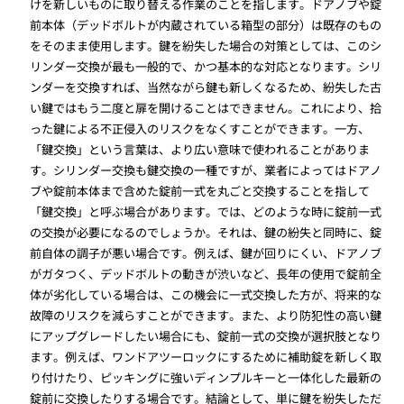
けを新しいものに取り替える作業のことを指します。ドアノブや錠
前本体（デッドボルトが内蔵されている箱型の部分）は既存のもの
をそのまま使用します。鍵を紛失した場合の対策としては、このシ
リンダー交換が最も一般的で、かつ基本的な対応となります。シリ
ンダーを交換すれば、当然ながら鍵も新しくなるため、紛失した古
い鍵ではもう二度と扉を開けることはできません。これにより、拾
った鍵による不正侵入のリスクをなくすことができます。一方、
「鍵交換」という言葉は、より広い意味で使われることがありま
す。シリンダー交換も鍵交換の一種ですが、業者によってはドアノ
ブや錠前本体まで含めた錠前一式を丸ごと交換することを指して
「鍵交換」と呼ぶ場合があります。では、どのような時に錠前一式
の交換が必要になるのでしょうか。それは、鍵の紛失と同時に、錠
前自体の調子が悪い場合です。例えば、鍵が回りにくい、ドアノブ
がガタつく、デッドボルトの動きが渋いなど、長年の使用で錠前全
体が劣化している場合は、この機会に一式交換した方が、将来的な
故障のリスクを減らすことができます。また、より防犯性の高い鍵
にアップグレードしたい場合にも、錠前一式の交換が選択肢となり
ます。例えば、ワンドアツーロックにするために補助錠を新しく取
り付けたり、ピッキングに強いディンプルキーと一体化した最新の
錠前に交換したりする場合です。結論として、単に鍵を紛失しただ