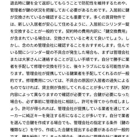
退去時に鍵を全て返却してもらうことで防犯性を維持するためや、
管理者が鍵の状況を把握しておく必要があるためです。入居前に鍵
が交換されているか確認することも重要です。多くの賃貸物件で
は、新しい入居者が安心して住めるように、入居前にシリンダー錠
を交換することが一般的です。契約時の費用内訳に「鍵交換費用」
が含まれている場合は、交換されていると考えて良いでしょう。し
かし、念のため管理会社に確認することをおすすめします。住んで
いる間にシリンダー錠の不具合が発生した場合も、まずは管理会社
または大家さんに連絡することが正しい手順です。自分で勝手に業
者を手配して修理や交換を行うと、後々トラブルになる可能性があ
ります。管理会社が提携している鍵業者を手配してくれるのが一般
的です。修理費用については、不具合の原因が入居者の過失による
ものでなければ、貸主側が負担してくれることが多いですが、契約
内容によって異なりますので確認が必要です。合鍵が必要になった
場合も、必ず事前に管理会社に相談し、許可を得てから作成しまし
ょう。許可が得られれば、管理会社が提携している業者を通じてメ
ーカーに純正キーを発注する形になることが多いです。自分で業者
を選んで合鍵を作成する場合でも、管理会社の指定する条件（鍵の
種類など）を守り、作成した合鍵を提出する必要があるのが一般的
です。鍵を紛失してしまった場合も、速やかに管理会社に連絡する