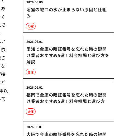
こと
2026.06.09
にあ
浴室の蛇口の水が止まらない原因と仕組
み
なく
法で
浴室
た
ヘア
2026.06.01
愛知で金庫の暗証番号を忘れた時の鍵開
に依
け業者おすすめ5選！料金相場と選び方を
屋さ
解説
きな
金庫
所持
など
2026.06.01
年以
福岡で金庫の暗証番号を忘れた時の鍵開
って
け業者おすすめ5選！料金相場と選び方
。
金庫
2026.06.01
大阪で金庫の暗証番号を忘れた時の鍵開