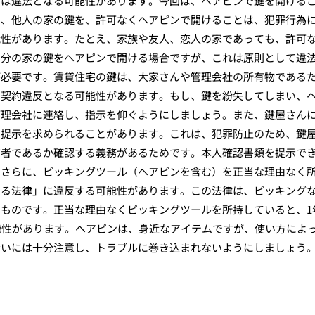
ては違法となる可能性があります。今回は、ヘアピンで鍵を開ける
て、他人の家の鍵を、許可なくヘアピンで開けることは、犯罪行為
能性があります。たとえ、家族や友人、恋人の家であっても、許可
自分の家の鍵をヘアピンで開ける場合ですが、これは原則として違
が必要です。賃貸住宅の鍵は、大家さんや管理会社の所有物である
、契約違反となる可能性があります。もし、鍵を紛失してしまい、
管理会社に連絡し、指示を仰ぐようにしましょう。また、鍵屋さん
の提示を求められることがあります。これは、犯罪防止のため、鍵
有者であるか確認する義務があるためです。本人確認書類を提示で
。さらに、ピッキングツール（ヘアピンを含む）を正当な理由なく
する法律」に違反する可能性があります。この法律は、ピッキング
ものです。正当な理由なくピッキングツールを所持していると、1
能性があります。ヘアピンは、身近なアイテムですが、使い方によ
扱いには十分注意し、トラブルに巻き込まれないようにしましょう