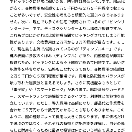
でピッキングに非常に弱いため、防犯性は最低レベルです。部品代
が安く、交換費用も総額で１万５千円から２万５千円程度で収まる
ことが多いですが、安全性を考えると積極的に選ぶべきではありま
せん。次に、現在でも多くの住宅で使用されているのが「ピンシリ
ンダーキー」です。ディスクシリンダーよりは構造が複雑ですが、
これもプロにかかれば比較的短時間でピッキングされてしまう可能
性があります。交換費用は２万円から３万円程度が目安です。そし
て、現在最も主流で推奨されているのが「ディンプルキー」です。
鍵の表面に多数のくぼみ（ディンプル）があり、内部構造が非常に
複雑なため、ピッキングによる不正解錠が極めて困難です。高い防
犯性能を持ちながら、価格もこなれてきており、交換費用の総額は
２万５千円から５万円程度が相場です。費用と防犯性のバランスが
最も取れた選択肢と言えるでしょう。さらに高機能なものとして
「電子錠」や「スマートロック」があります。暗証番号やカードキ
ー、スマートフォンで施解錠できるタイプで、利便性と防犯性を両
立しています。ただし、導入費用は高額になり、部品代と作業費を
合わせて５万円から十数万円かかることも珍しくありません。この
ように、鍵の種類によって費用は大きく異なります。単に価格だけ
で選ぶのではなく、それぞれの特徴と防犯性能を理解し、自分の暮
らしと財産を守るために最適な投資は何かという視点で選ぶことが