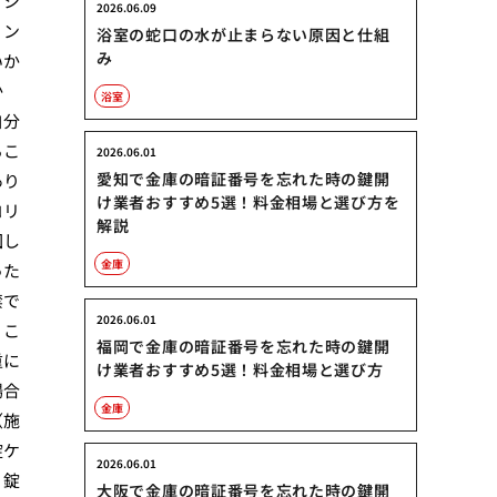
。シ
2026.06.09
リン
浴室の蛇口の水が止まらない原因と仕組
み
いか
か
浴室
自分
るこ
2026.06.01
愛知で金庫の暗証番号を忘れた時の鍵開
あり
け業者おすすめ5選！料金相場と選び方を
コリ
解説
回し
金庫
った
禁で
2026.06.01
。こ
福岡で金庫の暗証番号を忘れた時の鍵開
重に
け業者おすすめ5選！料金相場と選び方
場合
金庫
（施
錠ケ
2026.06.01
、錠
大阪で金庫の暗証番号を忘れた時の鍵開