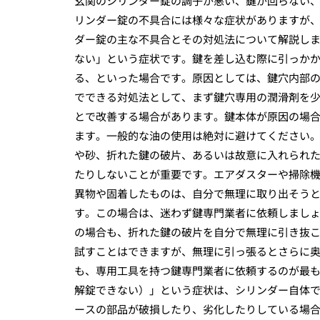
玄関のシリンダー錠の調子が悪い、鍵が回らない
リンダー錠の不具合には様々な症状がありますが
ダー錠の主な不具合とその対処法について解説し
ない」という症状です。鍵を差し込む際に引っか
る、といった場合です。原因としては、鍵穴内部
でできる対処法として、まず鍵穴専用の潤滑剤を
とで改善する場合があります。鍵本体が原因の場
ます。一般的な油の使用は絶対に避けてください
や砂、折れた鍵の破片、あるいは故意に入れられ
たりしないことが重要です。エアダスターや掃除
異物や固着したものは、自分で無理に取り出そう
す。この場合は、迷わず鍵専門業者に依頼しまし
の場合も、折れた鍵の破片を自分で無理に引き抜
試すことはできますが、無理に引っ張るとさらに
も、専用工具を持つ鍵専門業者に依頼するのが最
解錠できない）」という症状は、シリンダー自体
ースの部品が破損したり、劣化したりしている場