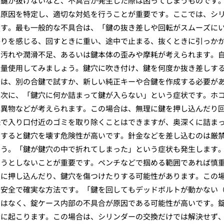
、鍵が抜けないなど、不具合が発生した際は困ってしまうものです
、原因を特定し、適切な対処を行うことが重要です。ここでは、シ
ます。最も一般的な不具合は、「鍵の抜き差しや回転がスムーズに
かりを感じる、回すときに重い、途中で止まる、抜くときに引っか
の汚れや潤滑不足、あるいは鍵本体の歪みや摩耗が考えられます。
少量使用してみましょう。鍵穴に吹き付け、鍵を何度か抜き差しす
合は、別の合鍵で試すか、新しい純正キーや合鍵を作成する必要が
。次に、「鍵穴に何か詰まって鍵が入らない」という症状です。ホ
た異物などが考えられます。この場合は、無理に鍵を押し込んだり
機で入り口付近のゴミを取り除くことはできますが、奥深くに詰ま
とすると鍵穴を壊す危険性が高いです。針金などを差し込むのは厳
ょう。「鍵が鍵穴の中で折れてしまった」という症状も発生します
こうとしないことが重要です。ペンチなどで掴める範囲であれば慎
奥に押し込んだり、鍵穴を傷つけたりする可能性があります。この
も安全で確実な方法です。「鍵を回してもデッドボルトが動かない
ではなく、錠ケース内部の不具合が原因である可能性が高いです。
合に起こります。この場合は、シリンダーの交換だけでは解決せず