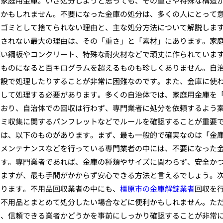
た家庭用金庫。いざ処分しようと思っても、その重さや特殊な構造
くかもしれません。不要になった金庫の処分は、多くの人にとって
のゴミとして捨てられない理由と、主な処分方法について解説しま
収されない最大の理由は、その「重さ」と「素材」にあります。家
厚い鋼板やコンクリート、特殊な耐火材などで頑丈に作られていま
なものになると百キログラムを超えるものも珍しくありません。自
施設で処理したりすることが非常に困難なのです。また、金庫に使
別して処理する必要があります。多くの自治体では、家庭用金庫を
ており、自治体での回収は行わず、専門業者に処分を依頼するよう
ゴミ収集に関するパンフレットなどでルールを確認することが重要
ては、以下のものがあります。まず、最も一般的で確実なのは「金
、メンテナンスなどを行っている専門業者の中には、不要になった
ます。専門業者であれば、金庫の種類やサイズに関わらず、安全か
りますが、最も手間がかからず安心できる方法と言えるでしょう。
あります。不用品回収業者の中にも、
橿原市の金庫解錠業者
回収を
の不用品とまとめて処分したい場合などに便利かもしれません。た
め、信頼できる業者かどうかを事前にしっかり確認することが非常