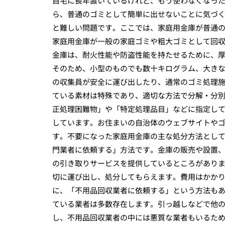
自宅に長年置いているけれど、もう使わなくなっ
ら、普通のゴミとして簡単に出せないことに気づ
と難しい問題です。ここでは、家庭用金庫が普通
家庭用金庫が一般の家庭ゴミや粗大ゴミとして回
金庫は、耐火性能や防盗性能を持たせるために、
そのため、小型のものでも数十キログラム、大き
の収集員が安全に運び出したり、通常のゴミ処理
ている素材は特殊であり、適切な方法で分解・分
正処理困難物」や「特定処理品目」などに指定し
しています。お住まいの自治体のウェブサイトや
す。不要になった家庭用金庫の主な処分方法とし
門業者に依頼する」方法です。金庫の販売や設置
の引き取りサービスを提供しているところがあり
切に運び出し、処分してもらえます。費用はかか
に、「不用品回収業者に依頼する」という方法も
ている業者は多数存在します。引っ越しなどで他
し、不用品回収業者の中には悪質な業者もいるた