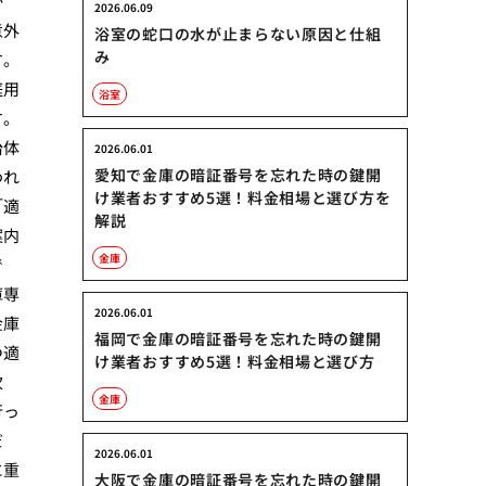
か
2026.06.09
意外
浴室の蛇口の水が止まらない原因と仕組
み
す。
庭用
浴室
す。
治体
2026.06.01
愛知で金庫の暗証番号を忘れた時の鍵開
われ
け業者おすすめ5選！料金相場と選び方を
「適
解説
案内
金庫
で
庫専
2026.06.01
金庫
福岡で金庫の暗証番号を忘れた時の鍵開
つ適
け業者おすすめ5選！料金相場と選び方
次
金庫
行っ
だ
2026.06.01
に重
大阪で金庫の暗証番号を忘れた時の鍵開