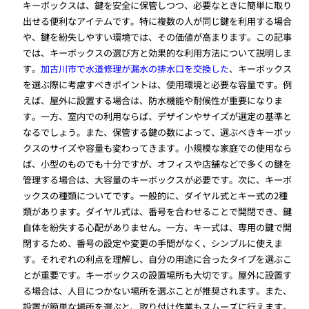
キーボックスは、鍵を安全に保管しつつ、必要なときに簡単に取り
出せる便利なアイテムです。特に複数の人が同じ鍵を利用する場合
や、鍵を紛失しやすい環境では、その価値が高まります。この記事
では、キーボックスの選び方と効果的な利用方法について説明しま
す。
加古川市で水道修理が漏水の排水口を交換した
、キーボックス
を選ぶ際に考慮すべきポイントは、使用環境と必要な容量です。例
えば、屋外に設置する場合は、防水機能や耐候性が重要になりま
す。一方、室内での利用ならば、デザインやサイズが選定の基準と
なるでしょう。また、保管する鍵の数によって、選ぶべきキーボッ
クスのサイズや容量も変わってきます。小規模な家庭での使用なら
ば、小型のものでも十分ですが、オフィスや店舗などで多くの鍵を
管理する場合は、大容量のキーボックスが必要です。次に、キーボ
ックスの種類についてです。一般的に、ダイヤル式とキー式の2種
類があります。ダイヤル式は、番号を合わせることで開閉でき、鍵
自体を紛失する心配がありません。一方、キー式は、専用の鍵で開
閉するため、番号の設定や変更の手間がなく、シンプルに使えま
す。それぞれの利点を理解し、自分の用途に合ったタイプを選ぶこ
とが重要です。キーボックスの設置場所も大切です。屋外に設置す
る場合は、人目につかない場所を選ぶことが推奨されます。また、
設置が簡単な場所を選ぶと、取り付け作業もスムーズに行えます。