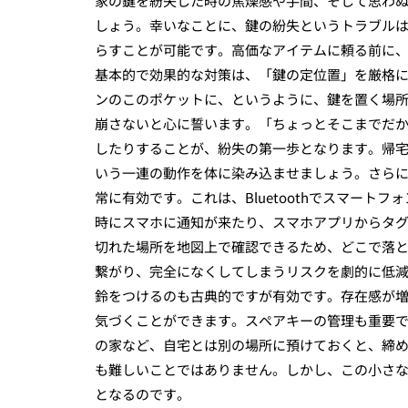
家の鍵を紛失した時の焦燥感や手間、そして思わ
しょう。幸いなことに、鍵の紛失というトラブル
らすことが可能です。高価なアイテムに頼る前に
基本的で効果的な対策は、「鍵の定位置」を厳格
ンのこのポケットに、というように、鍵を置く場
崩さないと心に誓います。「ちょっとそこまでだ
したりすることが、紛失の第一歩となります。帰
いう一連の動作を体に染み込ませましょう。さら
常に有効です。これは、Bluetoothでスマー
時にスマホに通知が来たり、スマホアプリからタ
切れた場所を地図上で確認できるため、どこで落
繋がり、完全になくしてしまうリスクを劇的に低
鈴をつけるのも古典的ですが有効です。存在感が
気づくことができます。スペアキーの管理も重要
の家など、自宅とは別の場所に預けておくと、締
も難しいことではありません。しかし、この小さ
となるのです。