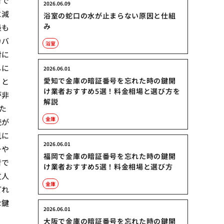
音で
2026.06.09
に減
浴室の蛇口の水が止まらない原因と仕組
み
最も
カバ
浴室
対に
しに
2026.06.01
愛知で金庫の暗証番号を忘れた時の鍵開
、と
け業者おすすめ5選！料金相場と選び方を
が非
解説
た
金庫
続が
見に
2026.06.01
ーや
福岡で金庫の暗証番号を忘れた時の鍵開
音で
け業者おすすめ5選！料金相場と選び方
友人
金庫
どれ
な鍵
2026.06.01
大阪で金庫の暗証番号を忘れた時の鍵開