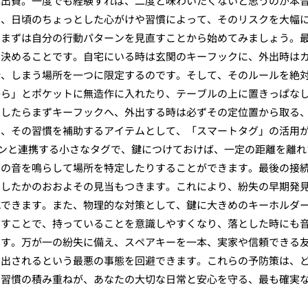
ぬ出費。一度でも経験すれば、二度と味わいたくないと思うのが本
は、日頃のちょっとした心がけや習慣によって、そのリスクを大幅
、まずは自分の行動パターンを見直すことから始めてみましょう。
に決めることです。自宅にいる時は玄関のキーフックに、外出時は
所、しまう場所を一つに限定するのです。そして、そのルールを絶
から」とポケットに無造作に入れたり、テーブルの上に置きっぱな
宅したらまずキーフックへ、外出する時は必ずその定位置から取る
に、その習慣を補助するアイテムとして、「スマートタグ」の活用
トフォンと連携する小さなタグで、鍵につけておけば、一定の距離を離れ
グの音を鳴らして場所を特定したりすることができます。最後の接
としたかのおおよその見当もつきます。これにより、紛失の早期発
減できます。また、物理的な対策として、鍵に大きめのキーホルダ
増すことで、持っていることを意識しやすくなり、落とした時にも
です。万が一の紛失に備え、スペアキーを一本、実家や信頼できる
め出されるという最悪の事態を回避できます。これらの予防策は、
な習慣の積み重ねが、あなたの大切な日常と安心を守る、最も確実