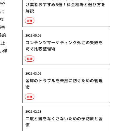
床や
け業者おすすめ5選！料金相場と選び方を
解説
高く
な
金庫
損害
果的
2026.05.06
コンテンツマーケティング外注の失敗を
に止
防ぐ比較整理術
い僅
知識
2026.03.06
金庫のトラブルを未然に防ぐための管理
術
金庫
2026.02.23
二度と鍵をなくさないための予防策と習
慣