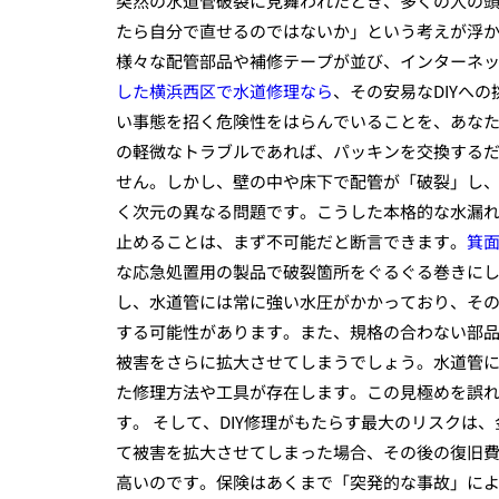
突然の水道管破裂に見舞われたとき、多くの人の
たら自分で直せるのではないか」という考えが浮
様々な配管部品や補修テープが並び、インターネ
した横浜西区で水道修理なら
、その安易なDIYへ
い事態を招く危険性をはらんでいることを、あなた
の軽微なトラブルであれば、パッキンを交換するだ
せん。しかし、壁の中や床下で配管が「破裂」し
く次元の異なる問題です。こうした本格的な水漏
止めることは、まず不可能だと断言できます。
箕
な応急処置用の製品で破裂箇所をぐるぐる巻きに
し、水道管には常に強い水圧がかかっており、そ
する可能性があります。また、規格の合わない部
被害をさらに拡大させてしまうでしょう。水道管
た修理方法や工具が存在します。この見極めを誤
す。 そして、DIY修理がもたらす最大のリスク
て被害を拡大させてしまった場合、その後の復旧
高いのです。保険はあくまで「突発的な事故」によ