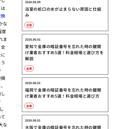
かし
2026.06.09
には
浴室の蛇口の水が止まらない原因と仕組
み
交換
かな
浴室
程度
れま
2026.06.01
愛知で金庫の暗証番号を忘れた時の鍵開
、全
け業者おすすめ5選！料金相場と選び方を
全に
解説
よう
金庫
か
破損
2026.06.01
し、
福岡で金庫の暗証番号を忘れた時の鍵開
適し
け業者おすすめ5選！料金相場と選び方
で
金庫
し
めて
2026.06.01
大な
大阪で金庫の暗証番号を忘れた時の鍵開