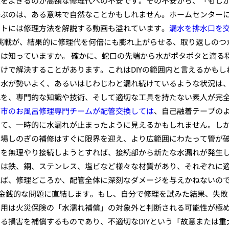
頭をよぎるのが高額な修理代への不安です。その不安から、「もし
かぶのは、ある意味で自然なことかもしれません。ホームセンター
ットには修理方法を解説する動画も溢れています。
漏水を排水口を
の挑戦が、結果的に修理代を何倍にも膨れ上がらせる、取り返しのつ
は知っていますか。 確かに、蛇口の先端から水がポタポタと滴る
けで解決することがあります。これはDIYの範囲内と言えるかもし
、水が勢いよく、あるいはじわじわと漏れ続けているような状況は
れを、専門的な知識や技術、そして適切な工具を持たない素人が完
面市のお風呂修理専門チームが配管交換しては
、自己融着テープの
して、一時的に水漏れが止まったように見えるかもしれません。し
の場しのぎの補修はすぐに限界を迎え、より広範囲にわたって管が
品を無理やり接続しようとすれば、接続部から新たな水漏れが発生
には鉄、銅、ステンレス、塩ビなど様々な材質があり、それぞれに
れば、修理どころか、配管全体に深刻なダメージを与えかねないの
は、金銭的な問題に直結します。もし、自分で修理を試みた結果、失敗
費用は火災保険の「水濡れ補償」の対象外と判断される可能性が極
る損害を補償するものであり、不適切なDIYという「故意または重