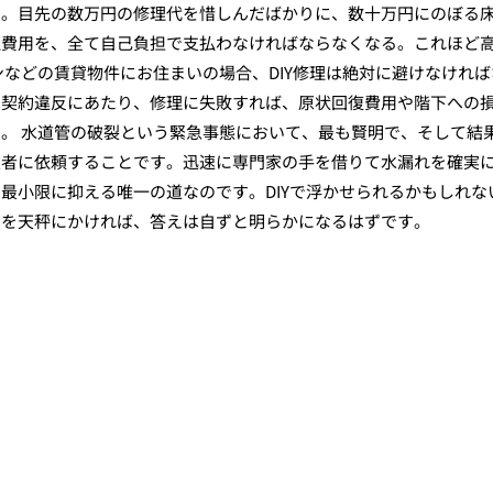
す。目先の数万円の修理代を惜しんだばかりに、数十万円にのぼる
理費用を、全て自己負担で支払わなければならなくなる。これほど
ンなどの賃貸物件にお住まいの場合、DIY修理は絶対に避けなければ
は契約違反にあたり、修理に失敗すれば、原状回復費用や階下への
。 水道管の破裂という緊急事態において、最も賢明で、そして結
業者に依頼することです。迅速に専門家の手を借りて水漏れを確実
最小限に抑える唯一の道なのです。DIYで浮かせられるかもしれな
つを天秤にかければ、答えは自ずと明らかになるはずです。