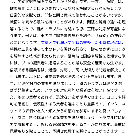
し、施錠状態を解除することが「開錠」です。一方、「解錠」は、
鍵の操作によりロックされている状態を解除する行為を指します。
日常的な文脈では、開錠と同じ意味で使われることが多いですが、
厳密には異なる意味を持つことがあります。開錠と解錠の違いを理
解することで、鍵のトラブルに対処する際に正確な対応が可能にな
ります。例えば、車の中に鍵を置き忘れた場合、「解錠」の技術が
必要となります。
文京区でも漏水で配管の交換した水道修理には
、
特殊な工具を使って車のドアを開ける行為で、鍵を壊さずにロック
を解除する技術が求められます。緊急時に開錠や解錠を依頼する際
には、プロの鍵業者に連絡することが最も安全で確実な方法です。
信頼できる鍵業者は、迅速に対応し、高い技術力で問題を解決して
くれます。以下に、鍵業者を選ぶ際のポイントを紹介します。ま
ず、24時間対応の業者を選びましょう。鍵のトラブルは時間を選
ばず発生するため、いつでも対応可能な業者は心強い存在です。ま
た、地元の業者であれば、迅速な対応が期待できます。口コミや評
判を確認し、信頼性のある業者を選ぶことも重要です。インターネ
ットでの評価や友人・知人からの紹介を参考にすると良いでしょ
う。次に、料金体系が明確な業者を選びましょう。トラブル時に慌
てて依頼すると、思わぬ高額請求を受けることがあります。事前に
見積もりを取ることで、予期せぬ費用を避けることができます。ま