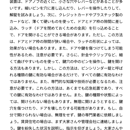
装置は、ドアノブの近くに、小さな穴やレバーなどがあることが多
いです。細いピンを穴に差し込んだり、レバーを操作したりして、
解錠を試みましょう。次に、クレジットカードやプラスチック製の
カードなど、薄くて硬いものを使って、ドアとドア枠の隙間に差し
込み、ラッチ（ドアを閉めておくための金具）を引っ込めること
で、ドアを開けることができる場合があります。ただし、この方法
は、ドアとドア枠の隙間が狭い場合や、ラッチの形状によっては、
効果がない場合もあります。また、ドアや鍵を傷つけてしまう可能
性があるため、注意が必要です。さらに、針金やクリップなど、細
くて曲げやすいものを使って、鍵穴の中のピンを操作し、鍵を開け
る方法もあります。しかし、この方法は、ピンシリンダー錠と呼ば
れる種類の鍵に有効な場合があるだけで、すべての鍵に有効なわけ
ではありません。また、専門的な知識や技術が必要となるため、注
意が必要です。これらの方法は、あくまでも応急処置であり、すべ
ての鍵に有効なわけではありません。また、鍵の種類や状態によっ
ては、開けられない場合もあります。無理に開けようとすると、鍵
穴を傷つけたり、ドアを壊したりする可能性があります。もし、自
分で開けられない場合は、無理をせず、鍵の専門業者に依頼しまし
ょう。賃貸住宅の場合は、まず大家さんや管理会社に連絡しましょ
う。鍵を紛失した状況を説明し、指示を仰ぎましょう。大家さんや