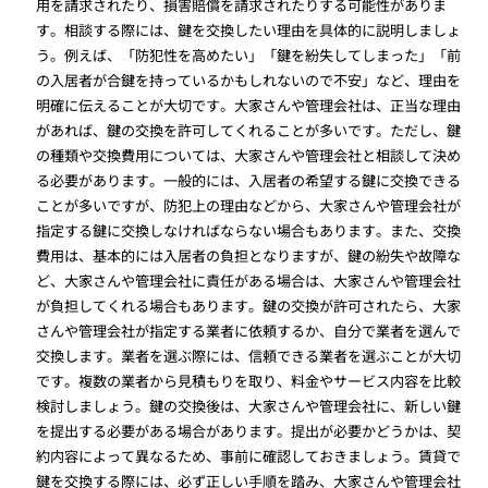
用を請求されたり、損害賠償を請求されたりする可能性がありま
す。相談する際には、鍵を交換したい理由を具体的に説明しましょ
う。例えば、「防犯性を高めたい」「鍵を紛失してしまった」「前
の入居者が合鍵を持っているかもしれないので不安」など、理由を
明確に伝えることが大切です。大家さんや管理会社は、正当な理由
があれば、鍵の交換を許可してくれることが多いです。ただし、鍵
の種類や交換費用については、大家さんや管理会社と相談して決め
る必要があります。一般的には、入居者の希望する鍵に交換できる
ことが多いですが、防犯上の理由などから、大家さんや管理会社が
指定する鍵に交換しなければならない場合もあります。また、交換
費用は、基本的には入居者の負担となりますが、鍵の紛失や故障な
ど、大家さんや管理会社に責任がある場合は、大家さんや管理会社
が負担してくれる場合もあります。鍵の交換が許可されたら、大家
さんや管理会社が指定する業者に依頼するか、自分で業者を選んで
交換します。業者を選ぶ際には、信頼できる業者を選ぶことが大切
です。複数の業者から見積もりを取り、料金やサービス内容を比較
検討しましょう。鍵の交換後は、大家さんや管理会社に、新しい鍵
を提出する必要がある場合があります。提出が必要かどうかは、契
約内容によって異なるため、事前に確認しておきましょう。賃貸で
鍵を交換する際には、必ず正しい手順を踏み、大家さんや管理会社