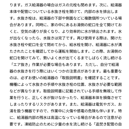
ります。ガス給湯器の場合はガスの元栓も閉めます。次に、給湯器
本体や配管についている水抜き栓を開けて、内部の水を排出しま
す。水抜き栓は、給湯器の下部や側面などに複数個所ついている場
合があります。同時に、家の中にあるお湯側の蛇口を全て開けてお
くと、空気の通りが良くなり、より効率的に水が排出されます。水
が出なくなったら、水抜きは完了です。再び使用する際は、開けた
水抜き栓や蛇口を全て閉めてから、給水栓を開け、給湯器に水が満
たされたことを確認してから運転を開始します。この際、お湯側の
蛇口を開けてみて、勢いよく水が出てくるまでしばらく流し続ける
「エア抜き」作業が必要な場合もあります。 ただし、自分で給湯
器の水抜きを行う際にはいくつかの注意点があります。最も重要な
のは、必ずお使いの給湯器の「取扱説明書」を確認することです。
機種によって水抜きの手順や水抜き栓の位置、水抜きが必要な範囲
などが異なります。取扱説明書に記載されている手順を無視して作
業を行うと、正しく水が抜けなかったり、給湯器本体を損傷させて
しまったりするリスクがあります。また、給湯器は電気やガス、お
湯を扱う機器ですので、作業中に火傷や感電の危険も伴います。特
に、給湯器内部の残水は高温になっている場合があるので注意が必
要です。凍結防止のために少量の水を流し続ける「追焚き配管の自