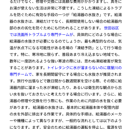
るだけでなく、修理や交換には高額な費用がかかりますし、真冬に
お湯が使えない生活は非常に不便です。こうした凍結によるトラブ
ルを防ぐために有効な手段の一つが「給湯器の水抜き」です。給湯
器の水抜きは、凍結だけでなく、長期間使用しない場合の給湯器内
部の水の劣化を防ぐためにも行われることがあります。
世田谷区
では洗面所トラブルより専門チームが
、具体的にどのような場合に
給湯器の水抜きが必要になるのでしょうか。最も典型的なのは、気
温が氷点下になる可能性がある冬場の「凍結予防」として行う場合
です。特に、寒冷地に限らず、普段あまり冷え込まない地域でも、
数年に一度訪れるような強い寒波の際には、思わぬ凍結被害が発生
することがあります。
トイレタンクに水が溜まらないのに寝屋川の
専門チームで
、家を長期間留守にする場合にも水抜きが推奨されま
す。旅行や出張などで数日間から数週間家を空ける際、その間に給
湯器内部に溜まった水が凍結したり、あるいは衛生的な観点から古
い水を抜いておきたいと考えたりする場合に行います。さらに、給
湯器の修理や交換を行う際にも、作業のために内部の水を抜く必要
があります。 給湯器の水抜きは、基本的に給湯器本体や配管内部
の水を外部に排出する作業です。具体的な手順は、給湯器のメーカ
ーや機種によって異なりますが、一般的な流れとしては以下のよう
になります。まず、安全のために給湯器の運転を停止し、電源を切