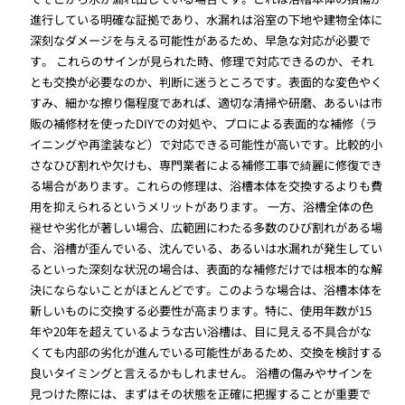
進行している明確な証拠であり、水漏れは浴室の下地や建物全体に
深刻なダメージを与える可能性があるため、早急な対応が必要で
す。 これらのサインが見られた時、修理で対応できるのか、それ
とも交換が必要なのか、判断に迷うところです。表面的な変色やく
すみ、細かな擦り傷程度であれば、適切な清掃や研磨、あるいは市
販の補修材を使ったDIYでの対処や、プロによる表面的な補修（ラ
イニングや再塗装など）で対応できる可能性が高いです。比較的小
さなひび割れや欠けも、専門業者による補修工事で綺麗に修復でき
る場合があります。これらの修理は、浴槽本体を交換するよりも費
用を抑えられるというメリットがあります。 一方、浴槽全体の色
褪せや劣化が著しい場合、広範囲にわたる多数のひび割れがある場
合、浴槽が歪んでいる、沈んでいる、あるいは水漏れが発生してい
るといった深刻な状況の場合は、表面的な補修だけでは根本的な解
決にならないことがほとんどです。このような場合は、浴槽本体を
新しいものに交換する必要性が高まります。特に、使用年数が15
年や20年を超えているような古い浴槽は、目に見える不具合がな
くても内部の劣化が進んでいる可能性があるため、交換を検討する
良いタイミングと言えるかもしれません。 浴槽の傷みやサインを
見つけた際には、まずはその状態を正確に把握することが重要で