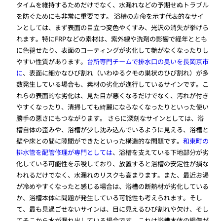
タイムを維持するためだけでなく、水漏れなどの予期せぬトラブル
を防ぐためにも非常に重要です。 浴槽の寿命を示す代表的なサイ
ンとしては、まず表面の目立つ変色やくすみ、光沢の消失が挙げら
れます。特にFRPなどの素材は、紫外線や洗剤の影響で経年ととも
に色褪せたり、表面のコーティングが劣化して艶がなくなったりし
やすい性質があります。
台所専門チームで排水口の臭いを長岡京市
に
、表面に細かなひび割れ（いわゆるクモの巣状のひび割れ）が多
数発生している場合も、素材の劣化が進行しているサインです。こ
れらの表面的な劣化は、見た目が悪くなるだけでなく、汚れが付き
やすくなったり、清掃しても綺麗にならなくなったりといった使い
勝手の悪さにもつながります。 さらに深刻なサインとしては、浴
槽自体の歪みや、浴槽が少し沈み込んでいるように見える、浴槽と
壁や床との間に隙間ができたといった構造的な問題です。
和束町の
排水管を配管修理が専門としては
、浴槽を支えている下地部分が劣
化している可能性を示唆しており、放置すると浴槽の安定性が損な
われるだけでなく、水漏れのリスクも高まります。また、最近お湯
が冷めやすくなったと感じる場合は、浴槽の断熱材が劣化している
か、浴槽本体に問題が発生している可能性も考えられます。そし
て、最も見過ごせないサインは、目に見えるひび割れや欠け、そし
てそこから水が漏れ出している場合です。これは浴槽本体の損傷が