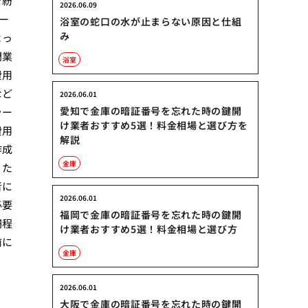
を紛
2026.06.09
ー
浴室の蛇口の水が止まらない原因と仕組
み
よっ
門業
浴室
費用
など
2026.06.01
愛知で金庫の暗証番号を忘れた時の鍵開
ラー
け業者おすすめ5選！料金相場と選び方を
費用
解説
作成
金庫
。た
者に
2026.06.01
必要
福岡で金庫の暗証番号を忘れた時の鍵開
円程
け業者おすすめ5選！料金相場と選び方
前に
金庫
2026.06.01
大阪で金庫の暗証番号を忘れた時の鍵開