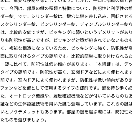
ために、重要な役割を果たしています。しかし、一口に部屋の鍵と
ます。今回は、部屋の鍵の種類と特徴について、防犯性と利便性の
ンダー錠」です。シリンダー錠は、鍵穴に鍵を差し込み、回転させ
ィスクシリンダー錠、ピンシリンダー錠、ディンプルシリンダー錠
錠は、比較的安価ですが、ピッキングに弱いというデメリットがあ
よりも防犯性が高いですが、ピッキング対策が施されていないもの
多く、複雑な構造になっているため、ピッキングに強く、防犯性が
表面に取り付けるタイプの錠前です。比較的簡単に取り付けられる
ダー錠に比べて、防犯性は低い傾向があります。「本締錠」は、デ
るタイプの錠前です。防犯性が高く、玄関ドアなどによく使われま
錠前です。室内ドアによく使われますが、防犯性は低い傾向があり
トフォンなどを鍵として使用するタイプの錠前です。鍵を持ち歩く
また、オートロック機能や、履歴確認機能などが付いているものも
認証などの生体認証技術を用いた鍵も登場しています。これらの鍵
高いというデメリットもあります。部屋の鍵を選ぶ際には、防犯性
ったものを選びましょう。