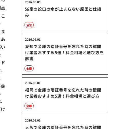
言っ
2026.06.09
観点
浴室の蛇口の水が止まらない原因と仕組
み
るこ
な
浴室
りま
もあ
2026.06.01
愛知で金庫の暗証番号を忘れた時の鍵開
高い
け業者おすすめ5選！料金相場と選び方を
た
解説
ッド
金庫
す。
ま
2026.06.01
必要
福岡で金庫の暗証番号を忘れた時の鍵開
あ
け業者おすすめ5選！料金相場と選び方
は、
金庫
だけ
2026.06.01
大阪で金庫の暗証番号を忘れた時の鍵開