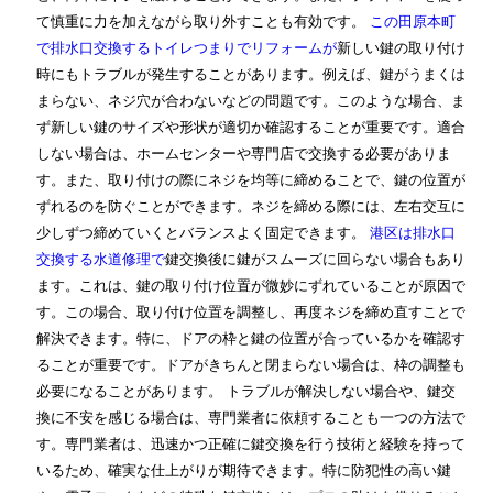
て慎重に力を加えながら取り外すことも有効です。
この田原本町
で排水口交換するトイレつまりでリフォームが
新しい鍵の取り付け
時にもトラブルが発生することがあります。例えば、鍵がうまくは
まらない、ネジ穴が合わないなどの問題です。このような場合、ま
ず新しい鍵のサイズや形状が適切か確認することが重要です。適合
しない場合は、ホームセンターや専門店で交換する必要がありま
す。また、取り付けの際にネジを均等に締めることで、鍵の位置が
ずれるのを防ぐことができます。ネジを締める際には、左右交互に
少しずつ締めていくとバランスよく固定できます。
港区は排水口
交換する水道修理で
鍵交換後に鍵がスムーズに回らない場合もあり
ます。これは、鍵の取り付け位置が微妙にずれていることが原因で
す。この場合、取り付け位置を調整し、再度ネジを締め直すことで
解決できます。特に、ドアの枠と鍵の位置が合っているかを確認す
ることが重要です。ドアがきちんと閉まらない場合は、枠の調整も
必要になることがあります。 トラブルが解決しない場合や、鍵交
換に不安を感じる場合は、専門業者に依頼することも一つの方法で
す。専門業者は、迅速かつ正確に鍵交換を行う技術と経験を持って
いるため、確実な仕上がりが期待できます。特に防犯性の高い鍵