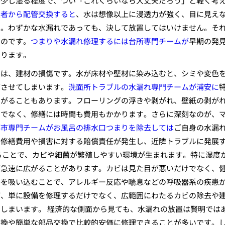
が少し湿る程度で、つい「これくらいなら大丈夫だろう」と軽く考
業者から配管交換すると
、水は想像以上に浸透力が強く、目に見え
す。わずかな水漏れであっても、決して放置してはいけません。そ
なのです。
つまりや水漏れ修理するには台所専門チームが
早期の発
なります。
害は、建材の損傷です。水が床材や壁材に染み込むと、シミや変色
下させてしまいます。
洗面所トラブルの水漏れ専門チームが浦安に
ながることもあります。フローリングの浮きや剥がれ、壁紙の剥が
けでなく、修繕には時間も費用もかかります。さらに深刻なのが、
都市専門チームがお風呂の排水口つまりを除去しては
ご自身の水漏
の修繕費用や損害に対する賠償責任が発生し、近隣トラブルに発展
ることで、カビや細菌が繁殖しやすい環境が生まれます。特に湿度
が急速に広がることがあります。カビは見た目が悪いだけでなく、
子を吸い込むことで、アレルギー反応や喘息などの呼吸器系の疾患
ば、単に設備を修理するだけでなく、広範囲にわたるカビの除去や
しまいます。 経済的な側面から見ても、水漏れの放置は賢明では
交換や簡単な部品交換で比較的安価に修理できることが多いです。