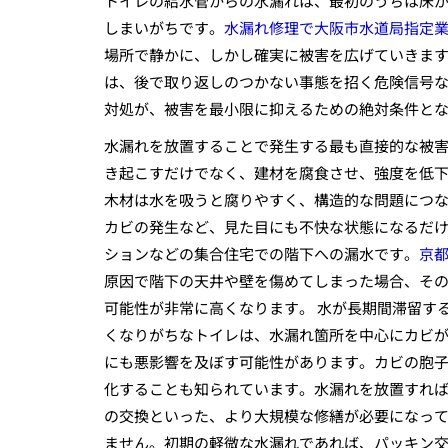
トイレの給水管からの水漏れは、最初のうちは床
しまいがちです。
水漏れ修理で大阪市水道局指定
場所で静かに、しかし確実に被害を広げていきま
は、後で取り返しのつかない事態を招く危険信号
対処が、被害を最小限に抑えるための絶対条件と
水漏れを放置することで発生する最も直接的な被
き起こすだけでなく、建材を腐食させ、強度を低
木材は水を吸うと腐りやすく、構造的な問題につ
カビの発生など、見た目にも不快な状態になるだ
ションなどの集合住宅での階下への漏水です。
京
原因で階下の天井や壁を傷めてしまった場合、そ
可能性が非常に高くなります。 水が長期間滞留す
くなりがちなトイレは、水漏れ箇所を中心にカビ
にも悪影響を及ぼす可能性があります。カビの胞
化することも知られています。水漏れを放置すれ
の交換といった、より大規模な修繕が必要になって
ません。初期の軽微な水漏れであれば、パッキン