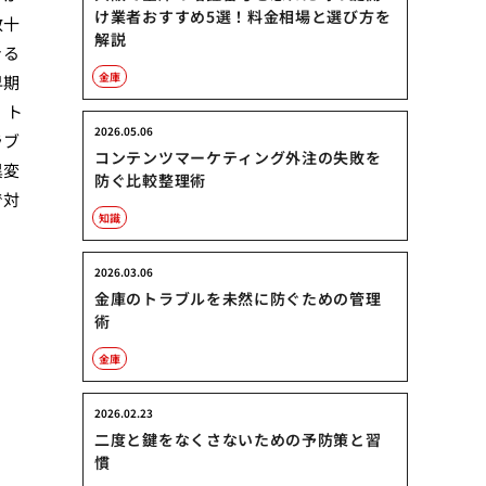
け業者おすすめ5選！料金相場と選び方を
数十
解説
きる
金庫
早期
 ト
2026.05.06
ラブ
コンテンツマーケティング外注の失敗を
異変
防ぐ比較整理術
で対
知識
2026.03.06
金庫のトラブルを未然に防ぐための管理
術
金庫
2026.02.23
二度と鍵をなくさないための予防策と習
慣