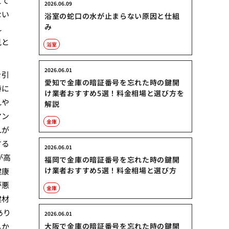
えて
2026.06.09
ない
浴室の蛇口の水が止まらない原因と仕組
み
れ
見と
浴室
2026.06.01
を引
愛知で金庫の暗証番号を忘れた時の鍵開
特に
け業者おすすめ5選！料金相場と選び方を
れや
解説
マン
金庫
れが
する
2026.06.01
が高
福岡で金庫の暗証番号を忘れた時の鍵開
け業者おすすめ5選！料金相場と選び方
健康
が悪
金庫
建材
あり
2026.06.01
しか
大阪で金庫の暗証番号を忘れた時の鍵開