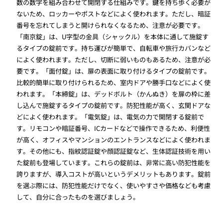
数の数字を組み合わせて開閉する仕組みです。鍵を持ち歩く必要が
ないため、ロッカーやポストなどによく使われます。ただし、暗証
番号を忘れてしまうと開けられなくなるため、注意が必要です。
「南京錠」は、U字型の金具（シャックル）を本体に通して施錠す
るタイプの錠前です。持ち運びが簡単で、自転車や旅行カバンなど
によく使われます。ただし、切断に弱いものもあるため、注意が必
要です。「面付錠」は、扉の表面に取り付けるタイプの錠前です。
比較的簡単に取り付けられるため、室内ドアや勝手口などによく使
われます。「本締錠」は、デッドボルト（かんぬき）を扉の枠に差
し込んで施錠するタイプの錠前です。防犯性能が高く、玄関ドアな
どによく使われます。「電気錠」は、電気の力で開閉する錠前で
す。リモコンや暗証番号、ICカードなどで操作できるため、利便性
が高く、オフィスやマンションのエントランスなどによく使われま
す。その他にも、指紋認証錠や顔認証錠など、生体認証技術を用い
た錠前も登場しています。これらの錠前は、非常に高い防犯性能を
誇りますが、導入コストが高いというデメリットもあります。錠前
を選ぶ際には、防犯性能だけでなく、使いやすさや価格なども考慮
して、自分に合ったものを選びましょう。