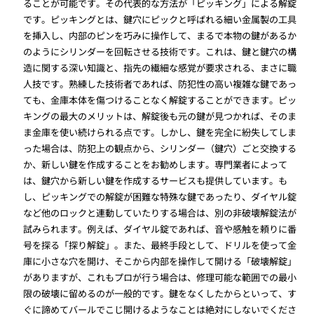
ることが可能です。その代表的な方法が「ピッキング」による解錠
です。ピッキングとは、鍵穴にピックと呼ばれる細い金属製の工具
を挿入し、内部のピンを巧みに操作して、まるで本物の鍵があるか
のようにシリンダーを回転させる技術です。これは、鍵と鍵穴の構
造に関する深い知識と、指先の繊細な感覚が要求される、まさに職
人技です。熟練した技術者であれば、防犯性の高い複雑な鍵であっ
ても、金庫本体を傷つけることなく解錠することができます。ピッ
キングの最大のメリットは、解錠後も元の鍵が見つかれば、そのま
ま金庫を使い続けられる点です。しかし、鍵を完全に紛失してしま
った場合は、防犯上の観点から、シリンダー（鍵穴）ごと交換する
か、新しい鍵を作成することをお勧めします。専門業者によって
は、鍵穴から新しい鍵を作成するサービスも提供しています。も
し、ピッキングでの解錠が困難な特殊な鍵であったり、ダイヤル錠
など他のロックと連動していたりする場合は、別の非破壊解錠法が
試みられます。例えば、ダイヤル錠であれば、音や感触を頼りに番
号を探る「探り解錠」。また、最終手段として、ドリルを使って金
庫に小さな穴を開け、そこから内部を操作して開ける「破壊解錠」
がありますが、これもプロが行う場合は、修理可能な範囲での最小
限の破壊に留めるのが一般的です。鍵をなくしたからといって、す
ぐに諦めてバールでこじ開けるようなことは絶対にしないでくださ