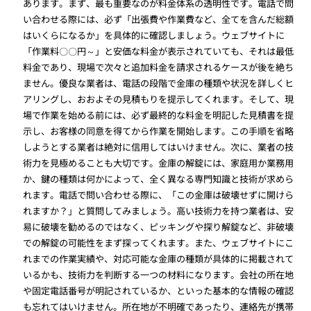
あります。まず、最も重要なのが料金体系の透明性です。電話で問
い合わせる際には、必ず「出張費や作業費など、全てを含んだ総額
はいくらになるか」を具体的に確認しましょう。ウェブサイトに
「作業料〇〇円～」と安価な料金が表示されていても、それは最低
料金であり、現場で次々と追加料金を請求されるケースが後を絶ち
ません。優良な業者は、電話の段階で金庫の種類や状況を詳しくヒ
アリングし、おおよその見積もりを提示してくれます。そして、現
場で作業を始める前には、必ず最終的な料金を明記した見積書を提
示し、お客様の同意を得てから作業を開始します。この手順を省略
しようとする業者は絶対に信用してはいけません。次に、業者の技
術力を見極めることも大切です。金庫の解錠には、家庭用か業務用
か、鍵の種類は何かによって、全く異なる専門知識と技術が求めら
れます。電話で問い合わせる際に、「この金庫は破壊せずに開けら
れますか？」と質問してみましょう。高い技術力を持つ業者は、安
易に破壊を勧めるのではなく、ピッキングや探り解錠など、非破壊
での解錠の可能性をまず探ってくれます。また、ウェブサイトにこ
れまでの作業実績や、対応可能な金庫の種類が具体的に掲載されて
いるかも、技術力を判断する一つの材料になります。会社の所在地
や固定電話番号が明記されているか、といった基本的な情報の確認
も忘れてはいけません。所在地が不明確であったり、連絡先が携帯