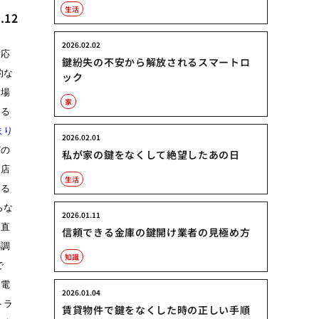
生活
.12
2026.02.02
対応
鍵紛失の不安から解放されるスマートロ
的な
ック
な場
家
める
まり
2026.02.01
どの
私が家の鍵をなくして絶望したあの日
門店
生活
める
らな
2026.01.11
め直
信頼できる金庫の鍵開け業者の見極め方
の調
知識
で
、電
2026.01.04
トラ
賃貸物件で鍵をなくした時の正しい手順