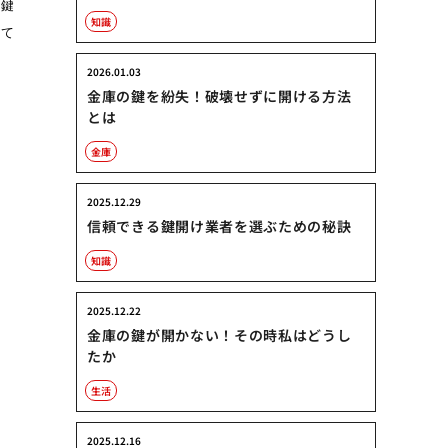
。鍵
知識
って
2026.01.03
金庫の鍵を紛失！破壊せずに開ける方法
とは
金庫
2025.12.29
信頼できる鍵開け業者を選ぶための秘訣
知識
2025.12.22
金庫の鍵が開かない！その時私はどうし
たか
生活
2025.12.16