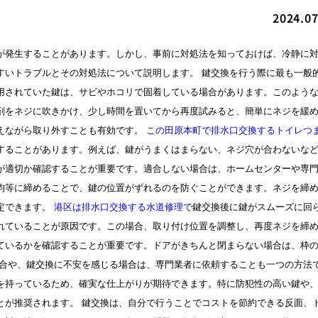
2024.07
が発生することがあります。しかし、事前に対処法を知っておけば、冷静に
すいトラブルとその対処法について説明します。 鍵交換を行う際に最も一般
用されていた鍵は、サビやホコリで固着している場合があります。このよう
剤をネジに吹きかけ、少し時間を置いてから再度試みると、簡単にネジを緩
えながら取り外すことも有効です。
この田原本町で排水口交換するトイレつ
することがあります。例えば、鍵がうまくはまらない、ネジ穴が合わないな
が適切か確認することが重要です。適合しない場合は、ホームセンターや専
均等に締めることで、鍵の位置がずれるのを防ぐことができます。ネジを締
定できます。
港区は排水口交換する水道修理で
鍵交換後に鍵がスムーズに回
れていることが原因です。この場合、取り付け位置を調整し、再度ネジを締
ているかを確認することが重要です。ドアがきちんと閉まらない場合は、枠
場合や、鍵交換に不安を感じる場合は、専門業者に依頼することも一つの方法
を持っているため、確実な仕上がりが期待できます。特に防犯性の高い鍵や
とが推奨されます。 鍵交換は、自分で行うことでコストを節約できる反面、