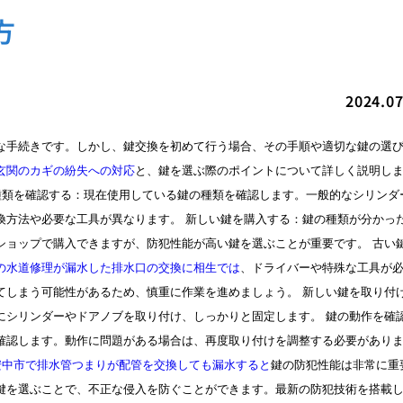
方
2024.07
な手続きです。しかし、鍵交換を初めて行う場合、その手順や適切な鍵の選
玄関のカギの紛失への対応
と、鍵を選ぶ際のポイントについて詳しく説明し
種類を確認する：現在使用している鍵の種類を確認します。一般的なシリンダ
換方法や必要な工具が異なります。 新しい鍵を購入する：鍵の種類が分かっ
ショップで購入できますが、防犯性能が高い鍵を選ぶことが重要です。 古い
の水道修理が漏水した排水口の交換に相生では
、ドライバーや特殊な工具が
てしまう可能性があるため、慎重に作業を進めましょう。 新しい鍵を取り付
にシリンダーやドアノブを取り付け、しっかりと固定します。 鍵の動作を確
確認します。動作に問題がある場合は、再度取り付けを調整する必要があり
安中市で排水管つまりが配管を交換しても漏水すると
鍵の防犯性能は非常に重
鍵を選ぶことで、不正な侵入を防ぐことができます。最新の防犯技術を搭載