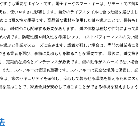
いやすさも重要なポイントです。電子キーやスマートキーは、リモートでの施
状も、使いやすさに影響します。自分のライフスタイルに合った鍵を選びま
ためには耐久性が重要です。高品質な素材を使用した鍵を選ぶことで、長持ち
鍵は、耐候性にも配慮する必要があります。 鍵の価格は種類や性能によって
が大切です。防犯性能や耐久性を考慮しつつ、コストパフォーマンスの良い
鍵を選ぶと作業がスムーズに進みます。設置が難しい場合は、専門の鍵業者に
できる業者を選び、事前に見積もりを取ることが重要です。 最後に、鍵交換
り、定期的な点検とメンテナンスが必要です。鍵の動作がスムーズでない場
。また、スペアキーの管理も重要です。スペアキーは安全な場所に保管し、
交換は、家のセキュリティを確保し、安心して暮らせる環境を整えるために欠
鍵を選ぶことで、家族全員が安心して過ごすことができる環境を整えましょ
法