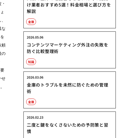
錠・
け業者おすすめ5選！料金相場と選び方を
解説
しょ
し、
金庫
異な
鍵を
2026.05.06
コンテンツマーケティング外注の失敗を
依頼
防ぐ比較整理術
後の
合
知識
必要
2026.03.06
かせ
金庫のトラブルを未然に防ぐための管理
う。
術
金庫
2026.02.23
二度と鍵をなくさないための予防策と習
慣