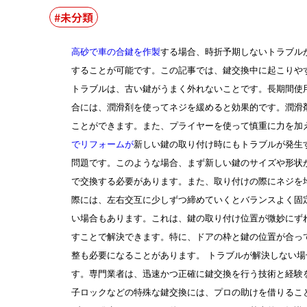
未分類
高砂で車の合鍵を作製
する
場合、時折予期しないトラブル
することが可能です。この記事では、鍵交換中に起こりや
トラブルは、古い鍵がうまく外れないことです。長期間使
合には、潤滑剤を使ってネジを緩めると効果的です。潤滑
ことができます。また、プライヤーを使って慎重に力を加
でリフォームが
新しい鍵の取り付け時にもトラブルが発生
問題です。このような場合、まず新しい鍵のサイズや形状
で交換する必要があります。また、取り付けの際にネジを
際には、左右交互に少しずつ締めていくとバランスよく固
い場合もあります。これは、鍵の取り付け位置が微妙にず
すことで解決できます。特に、ドアの枠と鍵の位置が合っ
整も必要になることがあります。 トラブルが解決しない
す。専門業者は、迅速かつ正確に鍵交換を行う技術と経験
子ロックなどの特殊な鍵交換には、プロの助けを借りるこ