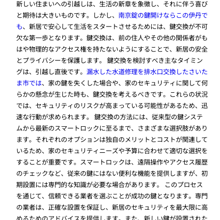
新しい住まいへの引越しは、生活の新章を象徴し、それに伴う喜び
と期待は大きいものです。しかし、
南京錠の鍵開けならこの伊丹で
も
、新居で安心して生活をスタートさせるためには、鍵交換が不可
欠な第一歩となります。鍵交換は、前の住人やその他の関係者がも
はや物理的なアクセス権を持たないようにすることで、新居の安全
とプライバシーを保護します。 鍵交換を検討すべき主なタイミン
グは、引越し直後です。
漏水した水道修理を排水口交換したさいた
ま市では
、家の鍵を失くした場合や、家のセキュリティに関して何
らかの懸念が生じた時も、鍵交換を考えるべきです。これらの状況
では、セキュリティのリスクが高まっている可能性があるため、迅
速な行動が求められます。 鍵交換の方法には、従来型の鍵システ
ムから最新のスマートロックに至るまで、さまざまな選択肢があり
ます。それぞれのオプションは独自のメリットとコストが関連して
いるため、家のセキュリティニーズや予算に合わせて適切な選択を
することが重要です。スマートロックは、遠隔操作やアクセス履歴
のチェックなど、従来の鍵にはない便利な機能を提供しますが、初
期設置には専門的な知識が必要な場合があります。 このプロセス
を通じて、信頼できる業者を選ぶことが成功の鍵となります。専門
の業者は、正確な設置を保証し、新居のセキュリティを最大限に高
めるためのアドバイスを提供します。また、新しい鍵が設置された