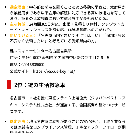
選定理由：
中心部に拠点を置くことによる移動の早さと、家庭用か
ら業務用まであらゆる金庫の解錠に対応できる高い技術力を有して
おり、筆者の比較調査において総合評価が最も高いため。
主な特徴：
24時間365日対応、出張・見積もり無料、クレジットカ
ード・キャッシュレス決済対応、非破壊解錠へのこだわり。
向いている人：
「名古屋市内で急いで開けてほしい」「追加料金の
不安なく依頼したい」と考えている愛知県内の方。
鍵レスキューセンター名古屋営業所
住所：〒460-0007 愛知県名古屋市中区新栄２丁目２９−５
電話：05018809000
公式サイト：
https://rescue-key.net/
2位：鍵の生活救急車
名古屋市に本社を置く東証プライム上場企業（ジャパンベストレス
キューシステム株式会社）が運営する、全国展開の駆けつけサービ
スです。
選定理由：
地元名古屋に本社があることの安心感と、上場企業なら
ではの厳格なコンプライアンス管理、丁寧なアフターフォローが期
待できるため。