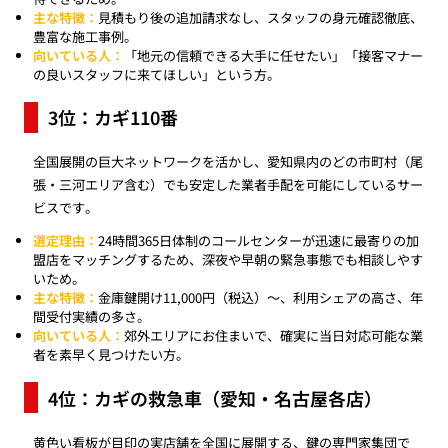
主な特徴：
見積もり後の追加請求なし、スタッフの身元確認徹底、
豊富な施工事例。
向いている人：
「地元の信頼できる大手に任せたい」「接客マナー
の良いスタッフに来てほしい」という方。
3位：カギ110番
全国展開の巨大ネットワークを活かし、愛知県内のどの市町村（尾
張・三河エリア含む）でも安定した業者手配を可能にしているサー
ビスです。
選定理由：
24時間365日体制のコールセンターが迅速に最寄りの加
盟店をマッチングするため、深夜や早朝の緊急事態でも相談しやす
いため。
主な特徴：
金庫鍵開け11,000円（税込）〜、利用シェアの高さ、年
間受付実績の多さ。
向いている人：
郊外エリアにお住まいで、確実に当日対応可能な業
者を素早く見つけたい方。
4位：カギの救急車（愛知・名古屋各店）
黄色い看板が目印の実店舗を全国に展開する、鍵の専門家集団で