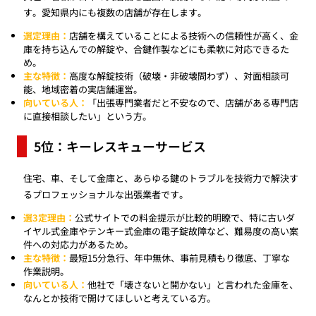
す。愛知県内にも複数の店舗が存在します。
選定理由：
店舗を構えていることによる技術への信頼性が高く、金
庫を持ち込んでの解錠や、合鍵作製などにも柔軟に対応できるた
め。
主な特徴：
高度な解錠技術（破壊・非破壊問わず）、対面相談可
能、地域密着の実店舗運営。
向いている人：
「出張専門業者だと不安なので、店舗がある専門店
に直接相談したい」という方。
5位：キーレスキューサービス
住宅、車、そして金庫と、あらゆる鍵のトラブルを技術力で解決す
るプロフェッショナルな出張業者です。
選3定理由：
公式サイトでの料金提示が比較的明瞭で、特に古いダ
イヤル式金庫やテンキー式金庫の電子錠故障など、難易度の高い案
件への対応力があるため。
主な特徴：
最短15分急行、年中無休、事前見積もり徹底、丁寧な
作業説明。
向いている人：
他社で「壊さないと開かない」と言われた金庫を、
なんとか技術で開けてほしいと考えている方。