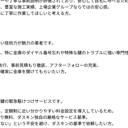
ナーや丁寧な事前説明が評価されており、安心して自宅に呼べるた
料、豊富な施工実績、上場企業グループならではの安心感。
社に丁寧に作業してほしいと考える方。
高い技術力が魅力の業者です。
で、特に金庫のダイヤル番号忘れや特殊な鍵のトラブルに強い専門
5分急行、事前見積もり徹底、アフターフォローの充実。
、確実に金庫を開けてもらいたい方。
、鍵の緊急駆けつけサービスです。
り、定額制に近い分かりやすい料金設定を導入しているため。
積もり無料、ダスキン独自の厳格なサービス基準。
らない」という不安を避け、ダスキンの基準で依頼したい方。