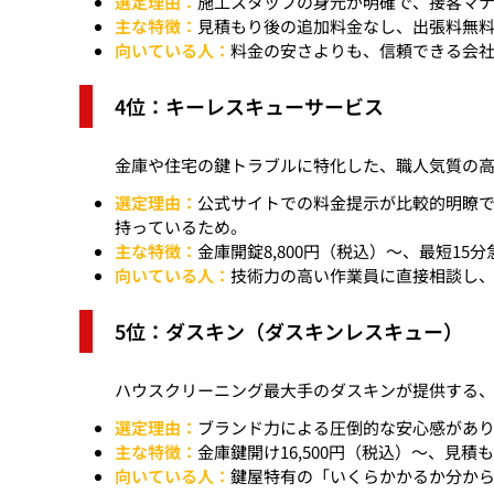
選定理由：
施工スタッフの身元が明確で、接客マ
主な特徴：
見積もり後の追加料金なし、出張料無
向いている人：
料金の安さよりも、信頼できる会
4位：キーレスキューサービス
金庫や住宅の鍵トラブルに特化した、職人気質の
選定理由：
公式サイトでの料金提示が比較的明瞭
持っているため。
主な特徴：
金庫開錠8,800円（税込）〜、最短1
向いている人：
技術力の高い作業員に直接相談し
5位：ダスキン（ダスキンレスキュー）
ハウスクリーニング最大手のダスキンが提供する
選定理由：
ブランド力による圧倒的な安心感があ
主な特徴：
金庫鍵開け16,500円（税込）〜、見
向いている人：
鍵屋特有の「いくらかかるか分か