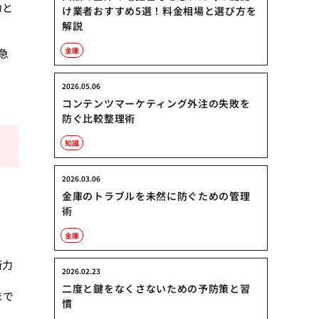
力と
け業者おすすめ5選！料金相場と選び方を
解説
金庫
急
2026.05.06
コンテンツマーケティング外注の失敗を
防ぐ比較整理術
知識
2026.03.06
金庫のトラブルを未然に防ぐための管理
術
金庫
術力
2026.02.23
二度と鍵をなくさないための予防策と習
まで
慣