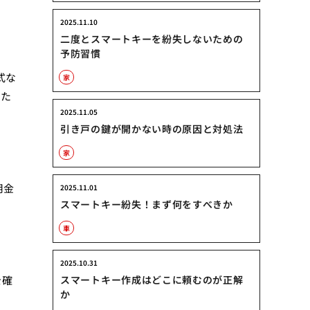
2025.11.10
二度とスマートキーを紛失しないための
予防習慣
式な
家
るた
2025.11.05
引き戸の鍵が開かない時の原因と対処法
家
用金
2025.11.01
スマートキー紛失！まず何をすべきか
車
2025.10.31
を確
スマートキー作成はどこに頼むのが正解
か