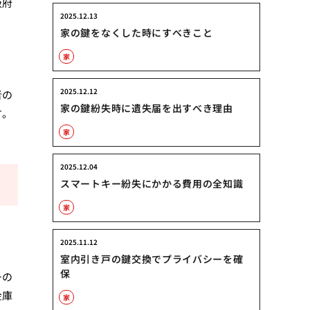
阪府
2025.12.13
家の鍵をなくした時にすべきこと
家
2025.12.12
者の
家の鍵紛失時に遺失届を出すべき理由
す。
家
2025.12.04
スマートキー紛失にかかる費用の全知識
家
2025.11.12
室内引き戸の鍵交換でプライバシーを確
保
ーの
金庫
家