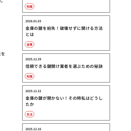
め。
知識
2026.01.03
金庫の鍵を紛失！破壊せずに開ける方法
とは
金庫
性を
2025.12.29
信頼できる鍵開け業者を選ぶための秘訣
知識
2025.12.22
金庫の鍵が開かない！その時私はどうし
たか
生活
2025.12.16